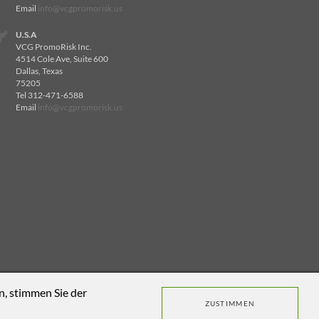
Email
info@vcgpromorisk.us
U.S.A
VCG PromoRisk Inc.
4514 Cole Ave, Suite 600
Dallas, Texas
75205
Tel 312-471-6588
Email
info@vcgpromorisk.us
, stimmen Sie der
ZUSTIMMEN