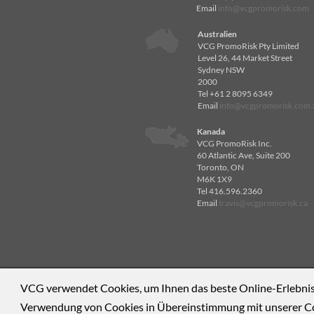
Email
info@vcgpromorisk.com
Australien
VCG PromoRisk Pty Limited
Level 26, 44 Market Street
Sydney NSW
2000
Tel +61 2 8095 6349
Email
info@vcgpromorisk.com.
Kanada
VCG PromoRisk Inc.
60 Atlantic Ave, Suite 200
Toronto, ON
M6K 1X9
Tel 416.596.2360
Email
travis@vcgpromorisk.ca
VCG verwendet Cookies, um Ihnen das beste Online-Erlebnis
Verwendung von Cookies in Übereinstimmung mit unserer Coo
Copyright VCG
Datenschutz-Bestimmungen
VCG