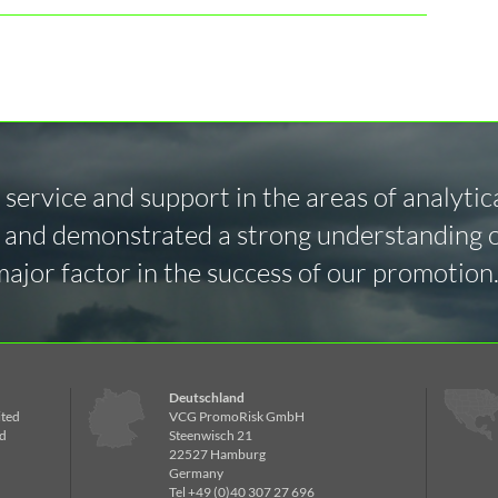
service and support in the areas of analytica
es and demonstrated a strong understanding 
ajor factor in the success of our promotion
Deutschland
ited
VCG PromoRisk GmbH
d
Steenwisch 21
22527 Hamburg
Germany
Tel +49 (0)40 307 27 696