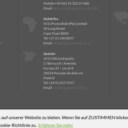
Mobile +49 (0)176 322 27 600
Email
ben.brost@vcgpromorisk.com
Südafrika
VCG PromoRisk (Pty) Limited
50 Long Street
Cape Town 8000
Tel +27 21 140 8057
au
Email
info@vcgpromorisk.co.za
Spanien
VCG Oficina España
C/ Berna s/n / Avenida
Europa 31 – Local-8
28224 Pozuelo de Alarcon
Madrid
Tel +34 91 527 5557
Email
info@vcgpromorisk.es
 auf unserer Website zu bieten. Wenn Sie auf ZUSTIMMEN klicken
kie-Richtlinie zu.
Erfahren Sie mehr
 verwendet Cookies
Designed by
Grand Central