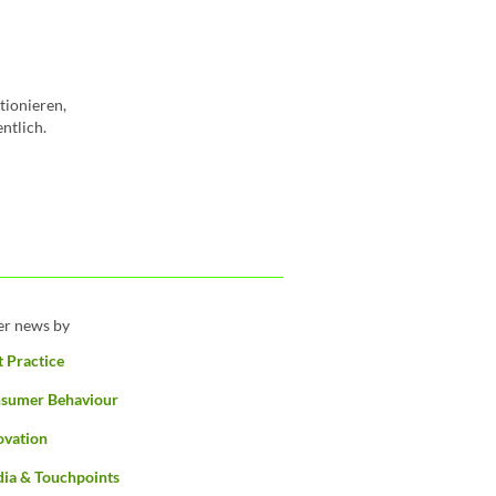
tionieren,
ntlich.
ter news by
t Practice
sumer Behaviour
ovation
ia & Touchpoints