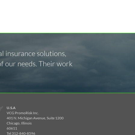
l insurance solutions,
of our needs. Their work
.
U.S.A
VCG PromoRisk Inc.
401 N. Michigan Avenue, Suite 1200
Chicago, Illinois
60611
Tel 312-840-8596