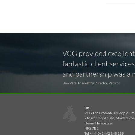
VCG provided excellent 
fantastic client servic
and partnership was a m
Umi Patel Marketing Director, Pepsico
UK
VCG The PromoRisk People Lim
2 Marchmont Gate, Maxted Roa
Hemel Hempstead
HP2 7BE
Tel +44 (0) 1442 848 188